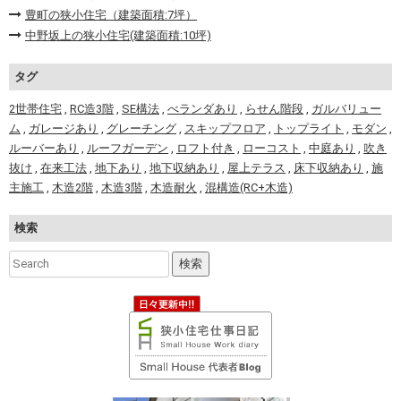
豊町の狭小住宅（建築面積:7坪）
中野坂上の狭小住宅(建築面積:10坪)
タグ
2世帯住宅
,
RC造3階
,
SE構法
,
べランダあり
,
らせん階段
,
ガルバリュー
ム
,
ガレージあり
,
グレーチング
,
スキップフロア
,
トップライト
,
モダン
,
ルーバーあり
,
ルーフガーデン
,
ロフト付き
,
ローコスト
,
中庭あり
,
吹き
抜け
,
在来工法
,
地下あり
,
地下収納あり
,
屋上テラス
,
床下収納あり
,
施
主施工
,
木造2階
,
木造3階
,
木造耐火
,
混構造(RC+木造)
検索