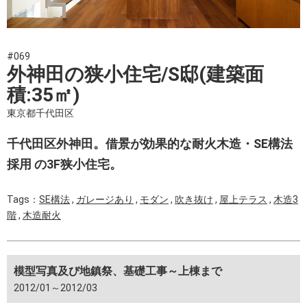
#069
外神田の狭小住宅/S邸(建築面
積:35㎡)
東京都千代田区
千代田区外神田。借景が効果的な耐火木造・SE構法
採用 の3F狭小住宅。
Tags：
SE構法
,
ガレージあり
,
モダン
,
吹き抜け
,
屋上テラス
,
木造3
階
,
木造耐火
模型写真及び地鎮祭、基礎工事～上棟まで
2012/01～2012/03