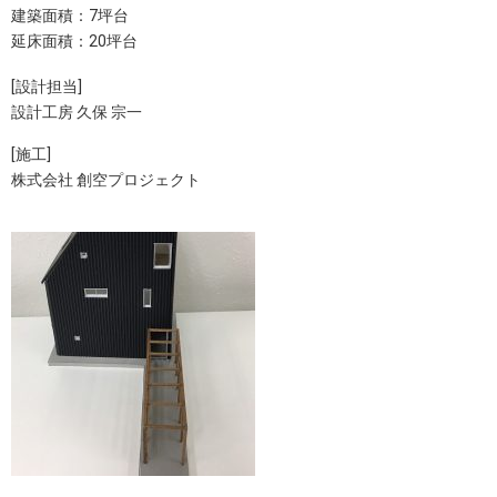
建築面積：7坪台
延床面積：20坪台
[設計担当]
設計工房 久保 宗一
[施工]
株式会社 創空プロジェクト