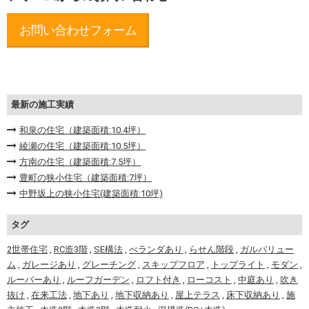
お問い合わせフォーム
最新の施工実績
和泉の住宅（建築面積:10.4坪）
綾瀬の住宅（建築面積:10.5坪）
方南の住宅（建築面積:7.5坪）
豊町の狭小住宅（建築面積:7坪）
中野坂上の狭小住宅(建築面積:10坪)
タグ
2世帯住宅
,
RC造3階
,
SE構法
,
べランダあり
,
らせん階段
,
ガルバリュー
ム
,
ガレージあり
,
グレーチング
,
スキップフロア
,
トップライト
,
モダン
,
ルーバーあり
,
ルーフガーデン
,
ロフト付き
,
ローコスト
,
中庭あり
,
吹き
抜け
,
在来工法
,
地下あり
,
地下収納あり
,
屋上テラス
,
床下収納あり
,
施