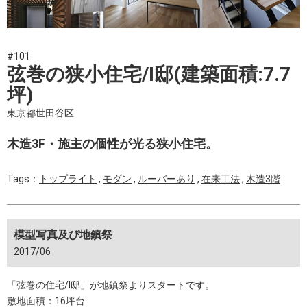
#101
弦巻の狭小住宅/I邸(建築面積:7.7
坪)
東京都世田谷区
木造3F・施主の個性が光る狭小住宅。
Tags：
トップライト
,
モダン
,
ルーバーあり
,
在来工法
,
木造3階
模型写真及び地鎮祭
2017/06
「弦巻の住宅/I邸」が地鎮祭よりスタートです。
敷地面積：16坪台