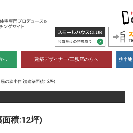
建築デザイナー/工務店の方へ
狭小地
方へ
目黒の狭小住宅(建築面積:12坪)
面積:12坪)