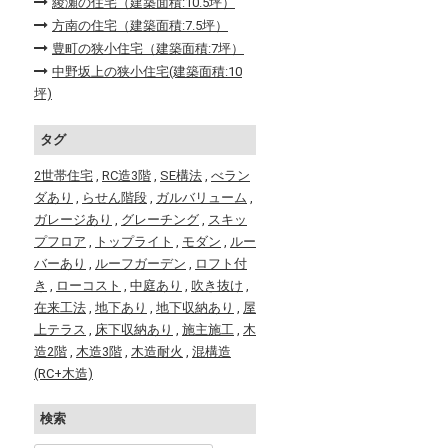
綾瀬の住宅（建築面積:10.5坪）
方南の住宅（建築面積:7.5坪）
豊町の狭小住宅（建築面積:7坪）
中野坂上の狭小住宅(建築面積:10
坪)
タグ
2世帯住宅
,
RC造3階
,
SE構法
,
べラン
ダあり
,
らせん階段
,
ガルバリューム
,
ガレージあり
,
グレーチング
,
スキッ
プフロア
,
トップライト
,
モダン
,
ルー
バーあり
,
ルーフガーデン
,
ロフト付
き
,
ローコスト
,
中庭あり
,
吹き抜け
,
在来工法
,
地下あり
,
地下収納あり
,
屋
上テラス
,
床下収納あり
,
施主施工
,
木
造2階
,
木造3階
,
木造耐火
,
混構造
(RC+木造)
検索