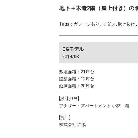
地下＋木造2階（屋上付き）の
Tags：
ガレージあり
,
モダン
,
吹き抜け
,
CGモデル
2014/03
敷地面積：21坪台
建築面積：12坪台
延床面積：28坪台
[設計担当]
アナザー・アパートメント 小林 剛
[施工]
株式会社 匠陽