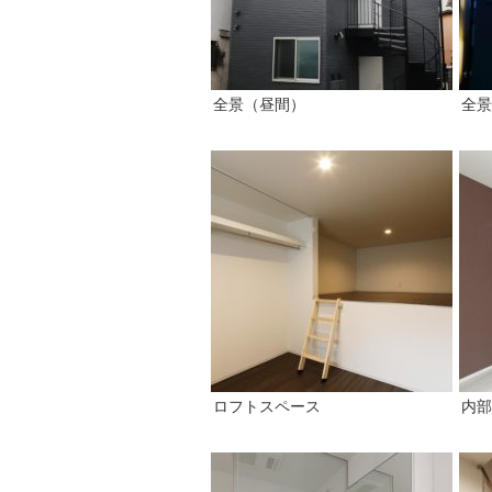
全景（昼間）
全景
ロフトスペース
内部