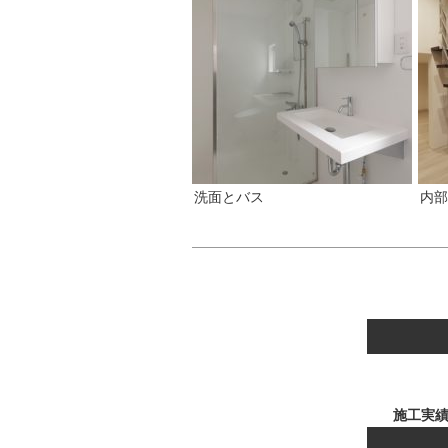
洗面とバス
内部
施工実績