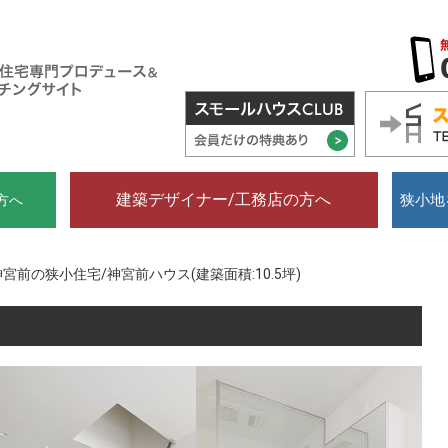
建築デザイナー/工務店の方へ
狭小地
方へ
神宮前の狭小住宅/神宮前ハウス(建築面積:10.5坪)