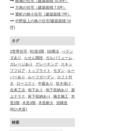
綾瀬の住宅（建築面積:10.5坪）
方南の住宅（建築面積:7.5坪）
豊町の狭小住宅（建築面積:7坪）
中野坂上の狭小住宅(建築面積:10
坪)
タグ
2世帯住宅
,
RC造3階
,
SE構法
,
べラン
ダあり
,
らせん階段
,
ガルバリューム
,
ガレージあり
,
グレーチング
,
スキッ
プフロア
,
トップライト
,
モダン
,
ルー
バーあり
,
ルーフガーデン
,
ロフト付
き
,
ローコスト
,
中庭あり
,
吹き抜け
,
在来工法
,
地下あり
,
地下収納あり
,
屋
上テラス
,
床下収納あり
,
施主施工
,
木
造2階
,
木造3階
,
木造耐火
,
混構造
(RC+木造)
検索