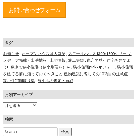
お問い合わせフォーム
タグ
お知らせ
,
オープンハウスは大盛況
,
スモールハウス1300/1500シリーズ
,
メディア掲載・出演情報
,
土地情報
,
施工実績
,
東京で狭小住宅を建てよ
う!
,
東京で狭小住宅（狭小別荘を）を
,
狭小住宅pick-upフォト
,
狭小住宅
を建てる前に知っておくべきこと-建物建築に際しての10項目の注意点
,
狭小住宅間取り集
,
狭小地の査定・買取
月別アーカイブ
検索