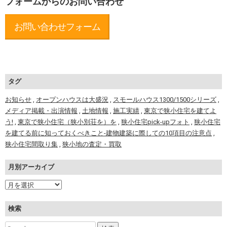
フォームからのお問い合わせ
お問い合わせフォーム
タグ
お知らせ
,
オープンハウスは大盛況
,
スモールハウス1300/1500シリーズ
,
メディア掲載・出演情報
,
土地情報
,
施工実績
,
東京で狭小住宅を建てよ
う!
,
東京で狭小住宅（狭小別荘を）を
,
狭小住宅pick-upフォト
,
狭小住宅
を建てる前に知っておくべきこと-建物建築に際しての10項目の注意点
,
狭小住宅間取り集
,
狭小地の査定・買取
月別アーカイブ
検索