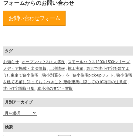
フォームからのお問い合わせ
お問い合わせフォーム
タグ
お知らせ
,
オープンハウスは大盛況
,
スモールハウス1300/1500シリーズ
,
メディア掲載・出演情報
,
土地情報
,
施工実績
,
東京で狭小住宅を建てよ
う!
,
東京で狭小住宅（狭小別荘を）を
,
狭小住宅pick-upフォト
,
狭小住宅
を建てる前に知っておくべきこと-建物建築に際しての10項目の注意点
,
狭小住宅間取り集
,
狭小地の査定・買取
月別アーカイブ
検索