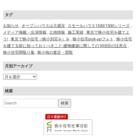
タグ
お知らせ
,
オープンハウスは大盛況
,
スモールハウス1300/1500シリーズ
,
メディア掲載・出演情報
,
土地情報
,
施工実績
,
東京で狭小住宅を建てよ
う!
,
東京で狭小住宅（狭小別荘を）を
,
狭小住宅pick-upフォト
,
狭小住宅
を建てる前に知っておくべきこと-建物建築に際しての10項目の注意点
,
狭小住宅間取り集
,
狭小地の査定・買取
月別アーカイブ
検索