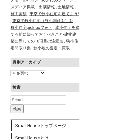
スモールハウス1300/1500シリーズ
,
メディア掲載・出演情報
,
土地情報
,
施工実績
,
東京で狭小住宅を建てよう!
,
東京で狭小住宅（狭小別荘を）を
,
狭小住宅pick-upフォト
,
狭小住宅を建
てる前に知っておくべきこと-建物建
築に際しての10項目の注意点
,
狭小住
宅間取り集
,
狭小地の査定・買取
月別アーカイブ
検索
Small Houseトップページ
Small Houseとは