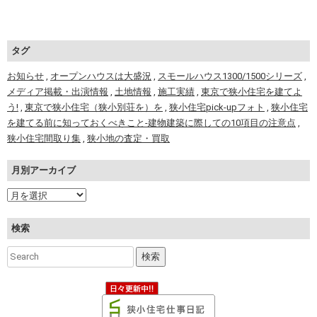
タグ
お知らせ
,
オープンハウスは大盛況
,
スモールハウス1300/1500シリーズ
,
メディア掲載・出演情報
,
土地情報
,
施工実績
,
東京で狭小住宅を建てよ
う!
,
東京で狭小住宅（狭小別荘を）を
,
狭小住宅pick-upフォト
,
狭小住宅
を建てる前に知っておくべきこと-建物建築に際しての10項目の注意点
,
狭小住宅間取り集
,
狭小地の査定・買取
月別アーカイブ
検索