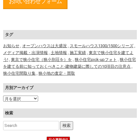
お問い合わせフォーム
タグ
お知らせ
,
オープンハウスは大盛況
,
スモールハウス1300/1500シリーズ
,
メディア掲載・出演情報
,
土地情報
,
施工実績
,
東京で狭小住宅を建てよ
う!
,
東京で狭小住宅（狭小別荘を）を
,
狭小住宅pick-upフォト
,
狭小住宅
を建てる前に知っておくべきこと-建物建築に際しての10項目の注意点
,
狭小住宅間取り集
,
狭小地の査定・買取
月別アーカイブ
検索