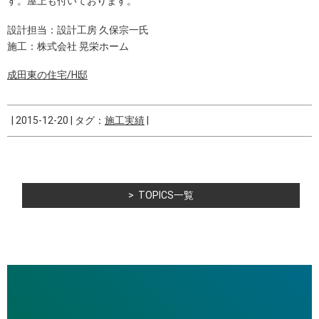
す。屋上も付いております。
設計担当：設計工房 久保宗一氏
施工：株式会社 晃栄ホーム
成田東の住宅/H邸
|
2015-12-20
|
タグ：
施工実績
|
TOPICS一覧