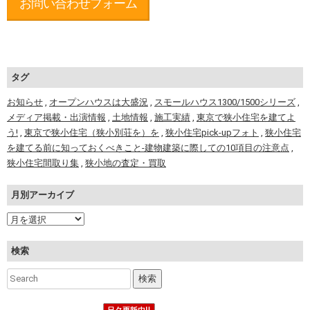
お問い合わせフォーム
タグ
お知らせ
,
オープンハウスは大盛況
,
スモールハウス1300/1500シリーズ
,
メディア掲載・出演情報
,
土地情報
,
施工実績
,
東京で狭小住宅を建てよ
う!
,
東京で狭小住宅（狭小別荘を）を
,
狭小住宅pick-upフォト
,
狭小住宅
を建てる前に知っておくべきこと-建物建築に際しての10項目の注意点
,
狭小住宅間取り集
,
狭小地の査定・買取
月別アーカイブ
検索