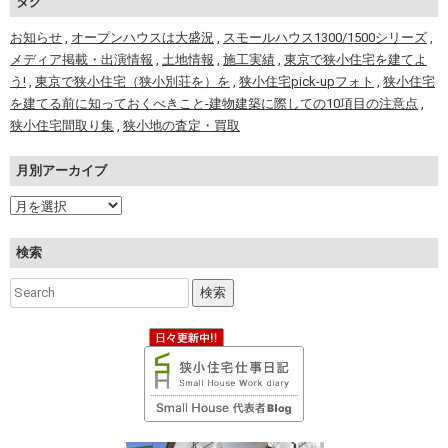
タグ
お知らせ
,
オープンハウスは大盛況
,
スモールハウス1300/1500シリーズ
,
メディア掲載・出演情報
,
土地情報
,
施工実績
,
東京で狭小住宅を建てよ
う!
,
東京で狭小住宅（狭小別荘を）を
,
狭小住宅pick-upフォト
,
狭小住宅
を建てる前に知っておくべきこと-建物建築に際しての10項目の注意点
,
狭小住宅間取り集
,
狭小地の査定・買取
月別アーカイブ
検索