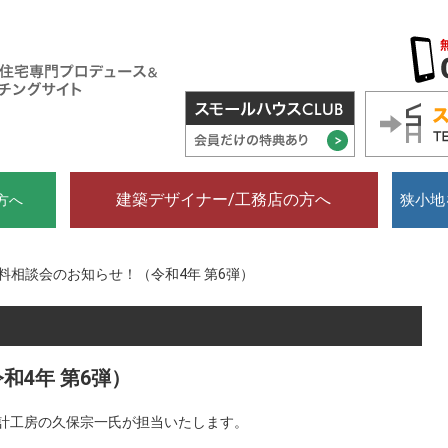
建築デザイナー/工務店の方へ
狭小地
方へ
料相談会のお知らせ！（令和4年 第6弾）
和4年 第6弾）
計工房の久保宗一氏が担当いたします。