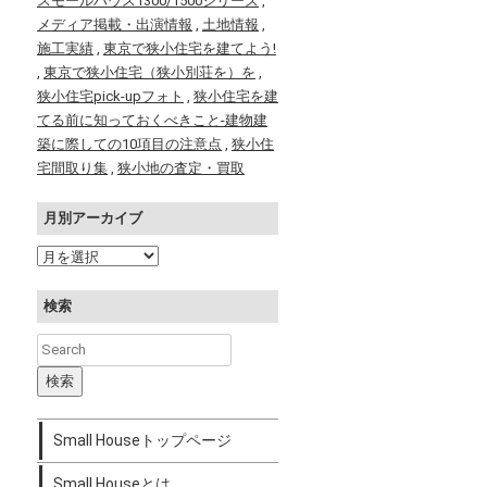
スモールハウス1300/1500シリーズ
,
メディア掲載・出演情報
,
土地情報
,
施工実績
,
東京で狭小住宅を建てよう!
,
東京で狭小住宅（狭小別荘を）を
,
狭小住宅pick-upフォト
,
狭小住宅を建
てる前に知っておくべきこと-建物建
築に際しての10項目の注意点
,
狭小住
宅間取り集
,
狭小地の査定・買取
月別アーカイブ
検索
Small Houseトップページ
Small Houseとは