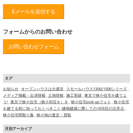
Eメールを送信する
フォームからのお問い合わせ
お問い合わせフォーム
タグ
お知らせ
,
オープンハウスは大盛況
,
スモールハウス1300/1500シリーズ
,
メディア掲載・出演情報
,
土地情報
,
施工実績
,
東京で狭小住宅を建てよ
う!
,
東京で狭小住宅（狭小別荘を）を
,
狭小住宅pick-upフォト
,
狭小住宅
を建てる前に知っておくべきこと-建物建築に際しての10項目の注意点
,
狭小住宅間取り集
,
狭小地の査定・買取
月別アーカイブ