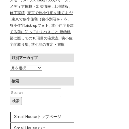
スモールハウス1300/1500シリーズ
,
メディア掲載・出演情報
,
土地情報
,
施工実績
,
東京で狭小住宅を建てよう!
,
東京で狭小住宅（狭小別荘を）を
,
狭小住宅pick-upフォト
,
狭小住宅を建
てる前に知っておくべきこと-建物建
築に際しての10項目の注意点
,
狭小住
宅間取り集
,
狭小地の査定・買取
月別アーカイブ
検索
Small Houseトップページ
Small Houseとは