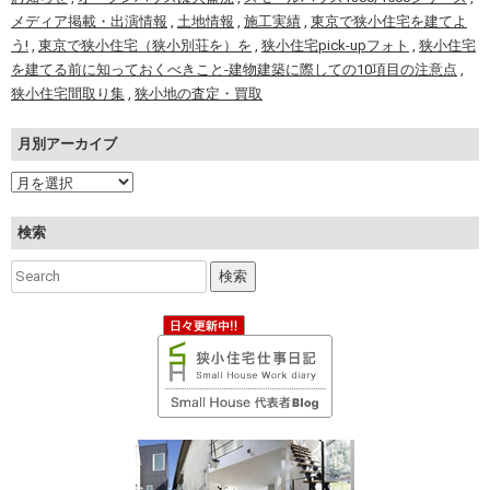
メディア掲載・出演情報
,
土地情報
,
施工実績
,
東京で狭小住宅を建てよ
う!
,
東京で狭小住宅（狭小別荘を）を
,
狭小住宅pick-upフォト
,
狭小住宅
を建てる前に知っておくべきこと-建物建築に際しての10項目の注意点
,
狭小住宅間取り集
,
狭小地の査定・買取
月別アーカイブ
検索