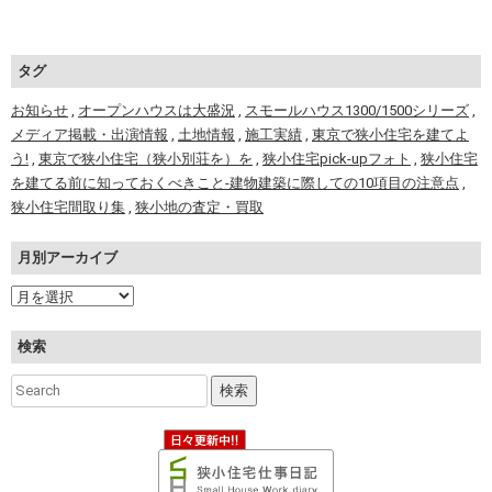
タグ
お知らせ
,
オープンハウスは大盛況
,
スモールハウス1300/1500シリーズ
,
メディア掲載・出演情報
,
土地情報
,
施工実績
,
東京で狭小住宅を建てよ
う!
,
東京で狭小住宅（狭小別荘を）を
,
狭小住宅pick-upフォト
,
狭小住宅
を建てる前に知っておくべきこと-建物建築に際しての10項目の注意点
,
狭小住宅間取り集
,
狭小地の査定・買取
月別アーカイブ
検索