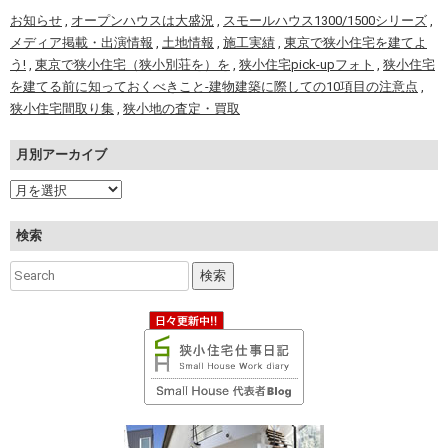
お知らせ
,
オープンハウスは大盛況
,
スモールハウス1300/1500シリーズ
,
メディア掲載・出演情報
,
土地情報
,
施工実績
,
東京で狭小住宅を建てよ
う!
,
東京で狭小住宅（狭小別荘を）を
,
狭小住宅pick-upフォト
,
狭小住宅
を建てる前に知っておくべきこと-建物建築に際しての10項目の注意点
,
狭小住宅間取り集
,
狭小地の査定・買取
月別アーカイブ
検索