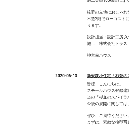
施工実績105棟目にな
抜群の立地におしゃれ
木造2階でローコスト
ります。
設計担当：設計工房 久
施工：株式会社トラス
神宮前ハウス
2020-06-13
新規狭小住宅「杉並の
皆様、こんにちは。
スモールハウス登録建
当の「杉並のスパイラ
今後の展開に関しては
ぜひ、ご期待ください
まずは、素敵な模型写