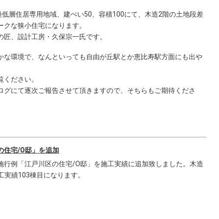
種低層住居専用地域、建ぺい50、容積100にて、木造2階の土地段差
ークな狭小住宅になります。
の匠、設計工房・久保宗一氏です。
かな環境で、なんといっても自由が丘駅とか恵比寿駅方面にも出や
。
覧ください。
ログにて逐次ご報告させて頂きますので、そちらもご期待くださ
の住宅/O邸」を追加
施行例「江戸川区の住宅/O邸」を施工実績に追加致しました。木造
工実績103棟目になります。