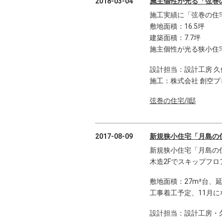
2018-03-04
施主個性が光る「弦巻の
施工実績に「弦巻の住宅
敷地面積：16.5坪
建築面積：7.7坪
施主個性が光る狭小住宅
設計担当：設計工房 久
施工：株式会社 創空
弦巻の住宅/I邸
2017-08-09
新規狭小住宅「月島の
新規狭小住宅「月島の
木造2Fでスキップフロ
敷地面積：27m²台、延
工事着工予定、11月
設計担当：設計工房・