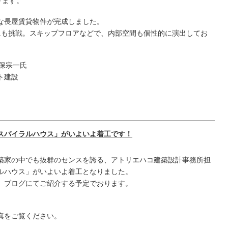
ります。
な長屋賃貸物件が完成しました。
にも挑戦。スキップフロアなどで、内部空間も個性的に演出してお
保宗一氏
ト建設
スパイラルハウス」がいよいよ着工です！
築家の中でも抜群のセンスを誇る、アトリエハコ建築設計事務所担
ルハウス」がいよいよ着工となりました。
、ブログにてご紹介する予定でおります。
。
真をご覧ください。