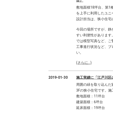
目）
敷地面積18坪台、第1
を上手に利用したユニ
設計担当は、狭小住宅
今回の場所ですが、静
すい利便性があります
では模型写真など、ご
工事進行状況など、ブ
い。
(さらに…)
2019-01-30
施工実績に「江戸川区
周囲の緑を取り込んだ
3Fの狭小住宅です。施
敷地面積：11坪台
建築面積：6坪台
延床面積：19坪台