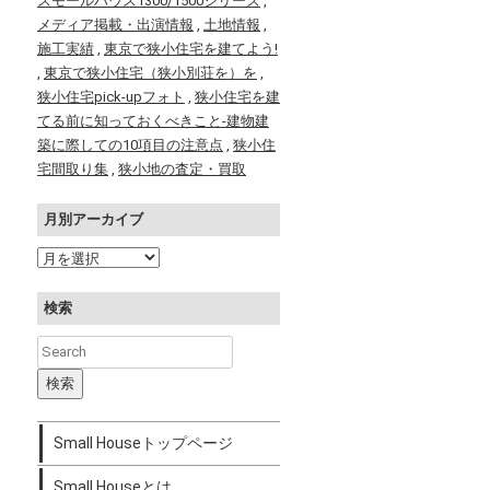
スモールハウス1300/1500シリーズ
,
メディア掲載・出演情報
,
土地情報
,
施工実績
,
東京で狭小住宅を建てよう!
,
東京で狭小住宅（狭小別荘を）を
,
狭小住宅pick-upフォト
,
狭小住宅を建
てる前に知っておくべきこと-建物建
築に際しての10項目の注意点
,
狭小住
宅間取り集
,
狭小地の査定・買取
月別アーカイブ
検索
Small Houseトップページ
Small Houseとは