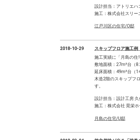
設計担当：アトリエハ
施工：株式会社スリー
江戸川区の住宅/O邸
2018-10-29
スキップフロア施工例
施工実績に「月島の住宅
敷地面積：27m²台（8
延床面積：49m²台（14
木造2階のスキップフ
す。
設計担当：設計工房 久
施工：株式会社 晃栄ホ
月島の住宅/U邸