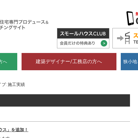
建築デザイナー/工務店の方へ
狭小地
方へ
ブ: 施工実績
ウス」を追加！