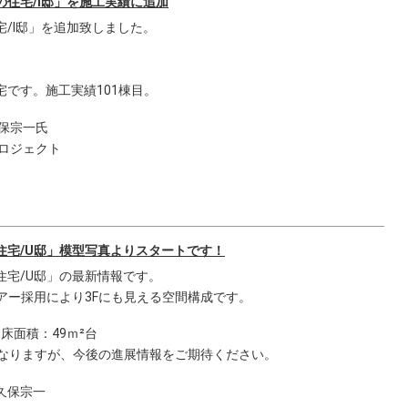
住宅/I邸」を施工実績に追加
/I邸」を追加致しました。
です。施工実績101棟目。
保宗一氏
プロジェクト
住宅/U邸」模型写真よりスタートです！
住宅/U邸」の最新情報です。
アー採用により3Fにも見える空間構成です。
床面積：49ｍ²台
になりますが、今後の進展情報をご期待ください。
久保宗一