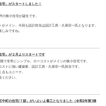
住宅」がスタートしました！
。
5坪の狭小住宅が誕生です。
トがメイン、今回も設計担当は設計工房・久保宗一氏となります。
楽しみですね。
住宅」が２月よりスタートです
造2階で非常にシンプル、ローコストがメインの狭小住宅です。
コストに強い建築家、設計工房・久保宗一氏担当です。
く点もユニーク。
覧ください。
区中町の住宅/Ｔ邸」がいよいよ着工となりました（令和2年第1棟