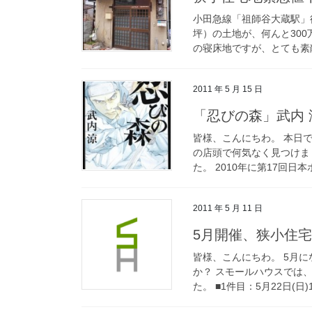
小田急線「祖師谷大蔵駅」徒
坪）の土地が、何んと300万
の寝床地ですが、とても素敵
2011 年 5 月 15 日
「忍びの森」武内 
皆様、こんにちわ。 本日
の店頭で何気なく見つけま
た。 2010年に第17回日
2011 年 5 月 11 日
5月開催、狭小住
皆様、こんにちわ。 5月
か？ スモールハウスでは
た。 ■1件目：5月22日(日)1