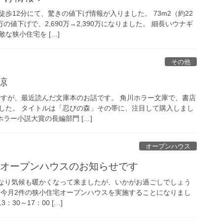
歩12分にて、驚きの値下げ情報が入りました。 73m2（約22
の値下げで、2,690万→2,390万になりました。 細長いウナギ
な狭小住宅を […]
その他
涼
ですが、最近読んだ文庫本のお話です。 角川ホラー文庫で、書店
した。 タイトルは「忍びの森」その帯に、注目して購入しまし
本ホラー小説大賞の長編部門 […]
オープンハウス
宅オープンハウスのお知らせです
になり気候も暖かくなって来ましたが、いかがお過ごしでしょう
、今月2件の狭小住宅オープンハウスを実施することになりまし
3：30～17：00 […]