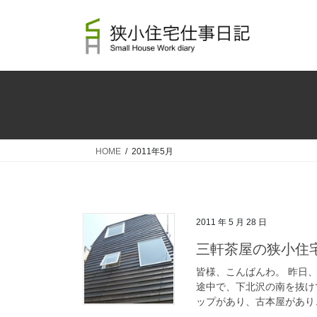
コ
ナ
ン
ビ
テ
ゲ
ン
ー
ツ
シ
へ
ョ
ス
ン
キ
に
ッ
移
HOME
2011年5月
プ
動
2011 年 5 月 28 日
三軒茶屋の狭小住宅
皆様、こんばんわ。 昨日
途中で、下北沢の南を抜け
ップがあり、古本屋があり、