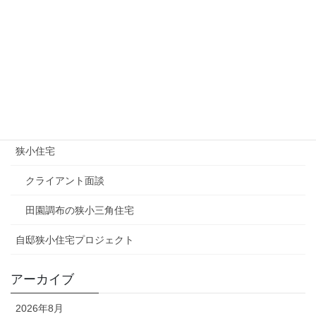
オープンハウス
ギターコレクション
マスコミ関連
土地情報（狭小地）
建築家
狭小住宅
クライアント面談
田園調布の狭小三角住宅
自邸狭小住宅プロジェクト
アーカイブ
2026年8月