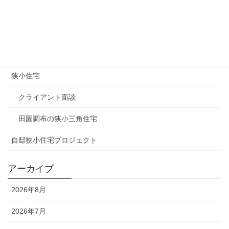
マスコミ関連
土地情報（狭小地）
建築家
狭小住宅
クライアント面談
田園調布の狭小三角住宅
自邸狭小住宅プロジェクト
アーカイブ
2026年8月
2026年7月