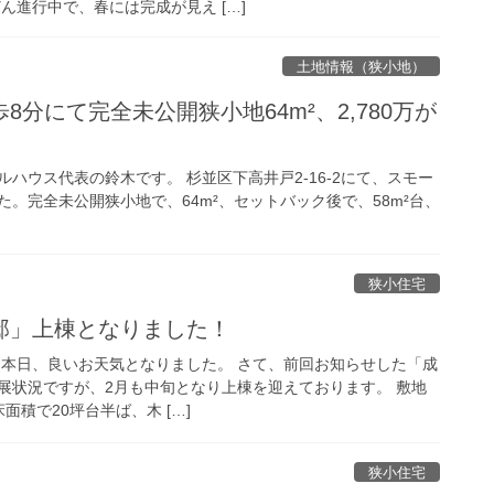
ん進行中で、春には完成が見え […]
土地情報（狭小地）
8分にて完全未公開狭小地64m²、2,780万が
ハウス代表の鈴木です。 杉並区下高井戸2-16-2にて、スモー
。完全未公開狭小地で、64m²、セットバック後で、58m²台、
狭小住宅
邸」上棟となりました！
は本日、良いお天気となりました。 さて、前回お知らせした「成
進展状況ですが、2月も中旬となり上棟を迎えております。 敷地
床面積で20坪台半ば、木 […]
狭小住宅