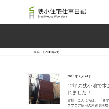
コ
ナ
ン
ビ
テ
ゲ
ン
ー
ツ
シ
へ
ョ
ス
ン
キ
に
ッ
移
HOME
2015年2月
プ
動
2015 年 2 月 24 日
12坪の狭小地で木
れました！
皆様、こんにちは。 「西
プフロア採用の木造３階狭