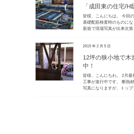
「成田東の住宅/
皆様、こんにちは。 今回
基礎配筋検査時のものにな
新規で現場写真が出来次第、
2015 年 2 月 5 日
12坪の狭小地で木
中！
皆様、こんにちわ。 2月最
工事が進行中です。 断熱
写真になりますが、トップラ