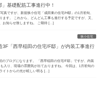
H邸」基礎配筋工事進行中！
の写真ですが、新規狭小住宅「成田東の住宅/H邸」の1月初旬、
ります。 これから、どんどん工事も進行する予定ですが、又、
お知らせ致しますね。 ご期待 […]
狭小住宅
造3F「西早稲田の住宅/F邸」が内装工事進行
初のブログになります。 「西早稲田の住宅/F邸」ですが、内装
材も入り、現場の雰囲気が出ておりますね。 今回は、1月初旬の
イトからの光が眩しい明る […]