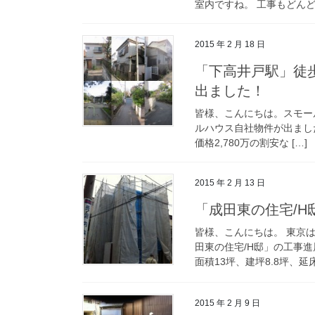
室内ですね。 工事もどんど
2015 年 2 月 18 日
「下高井戸駅」徒歩
出ました！
皆様、こんにちは。スモール
ルハウス自社物件が出ました
価格2,780万の割安な […]
2015 年 2 月 13 日
「成田東の住宅/H
皆様、こんにちは。 東京
田東の住宅/H邸」の工事
面積13坪、建坪8.8坪、延
2015 年 2 月 9 日