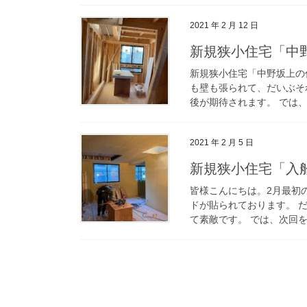
2021 年 2 月 12 日
新規狭小住宅「中
新規狭小住宅「中野坂上の
も壁も張られて、だいぶそ
後が期待されます。 では
2021 年 2 月 5 日
新規狭小住宅「入
皆様こんにちは。2月最初
ドが貼られております。 
て素敵です。 では、次回