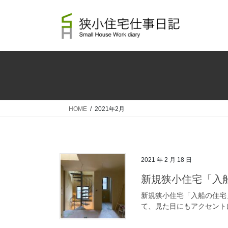
コ
ナ
ン
ビ
テ
ゲ
ン
ー
ツ
シ
へ
ョ
ス
ン
キ
に
ッ
移
HOME
2021年2月
プ
動
2021 年 2 月 18 日
新規狭小住宅「入
新規狭小住宅「入船の住宅
て、見た目にもアクセント