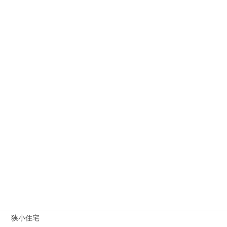
最新狭小住宅完成写真
2026 年 4 月 27 日
カテゴリー
その他
オープンハウス
ギターコレクション
マスコミ関連
土地情報（狭小地）
建築家
狭小住宅