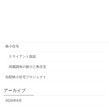
ギターコレクション
マスコミ関連
土地情報（狭小地）
建築家
狭小住宅
クライアント面談
田園調布の狭小三角住宅
自邸狭小住宅プロジェクト
アーカイブ
2026年8月