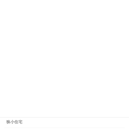
最新狭小住宅完成写真
2026 年 4 月 27 日
カテゴリー
その他
オープンハウス
ギターコレクション
マスコミ関連
土地情報（狭小地）
建築家
狭小住宅