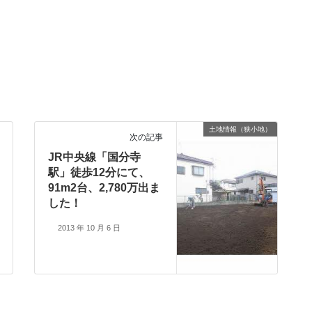
土地情報（狭小地）
次の記事
JR中央線「国分寺
駅」徒歩12分にて、
91m2台、2,780万出ま
した！
2013 年 10 月 6 日