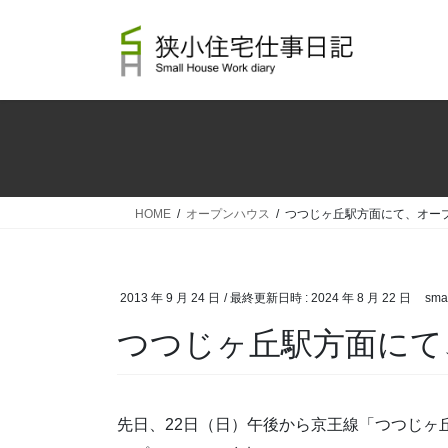
コ
ナ
ン
ビ
テ
ゲ
ン
ー
ツ
シ
へ
ョ
ス
ン
キ
に
ッ
移
HOME
オープンハウス
つつじヶ丘駅方面にて、オー
プ
動
2013 年 9 月 24 日
/ 最終更新日時 :
2024 年 8 月 22 日
sma
つつじヶ丘駅方面にて
先日、22日（日）午後から京王線「つつじヶ