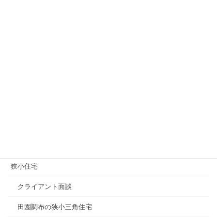
カテゴリー
その他
オープンハウス
ギターコレクション
マスコミ関連
土地情報（狭小地）
建築家
狭小住宅
クライアント面談
田園調布の狭小三角住宅