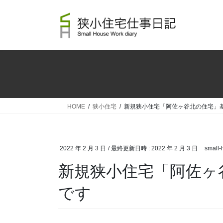
コ
ナ
ン
ビ
テ
ゲ
ン
ー
ツ
シ
へ
ョ
ス
ン
キ
に
ッ
移
HOME
狭小住宅
新規狭小住宅「阿佐ヶ谷北の住宅」
プ
動
2022 年 2 月 3 日
/ 最終更新日時 :
2022 年 2 月 3 日
small-
新規狭小住宅「阿佐ヶ
です