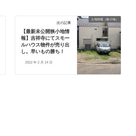
土地情報（狭小地）
次の記事
【最新未公開狭小地情
報】吉祥寺にてスモー
ルハウス物件が売り出
し。早いもの勝ち！
2022 年 2 月 14 日