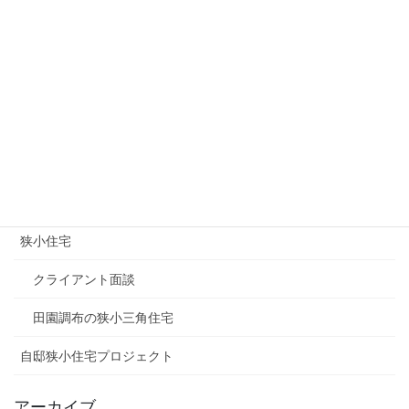
その他
オープンハウス
ギターコレクション
マスコミ関連
土地情報（狭小地）
建築家
狭小住宅
クライアント面談
田園調布の狭小三角住宅
自邸狭小住宅プロジェクト
アーカイブ