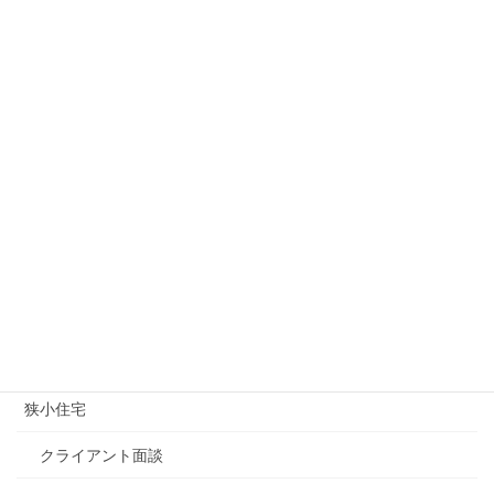
カテゴリー
その他
オープンハウス
ギターコレクション
マスコミ関連
土地情報（狭小地）
建築家
狭小住宅
クライアント面談