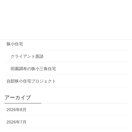
マスコミ関連
土地情報（狭小地）
建築家
狭小住宅
クライアント面談
田園調布の狭小三角住宅
自邸狭小住宅プロジェクト
アーカイブ
2026年8月
2026年7月