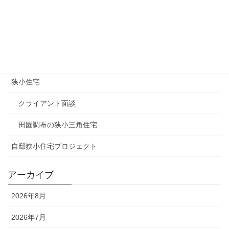
マスコミ関連
土地情報（狭小地）
建築家
狭小住宅
クライアント面談
田園調布の狭小三角住宅
自邸狭小住宅プロジェクト
アーカイブ
2026年8月
2026年7月